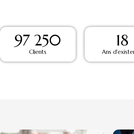
97 250
18
Clients
Ans d'exist