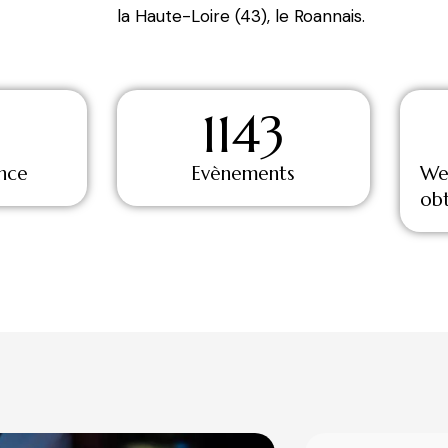
la Haute-Loire (43), le Roannais.
1143
ence
Evènements
We
ob