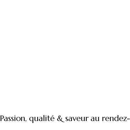
EST UN ART.
ÉRIC FAVIER RÉCEPTION : Mariages, événements privé
professionnels : nous saurons répondre à vos envies. D
ans, un chef et une équipe passionnés à votre service.
Passion, qualité & saveur au rendez-