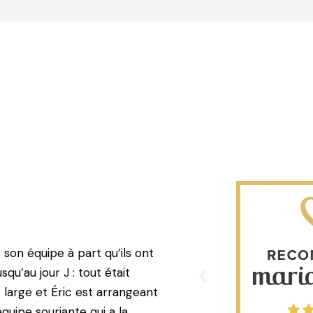
 son équipe à part qu’ils ont
qu’au jour J : tout était
t large et Éric est arrangeant
quipe souriante qui a la