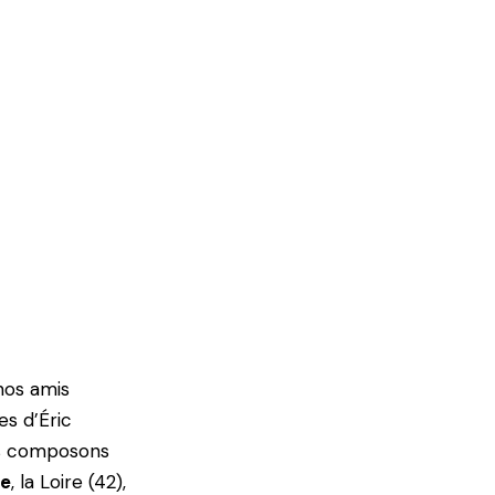
os amis
es d’Éric
us composons
ne
, la Loire (42),