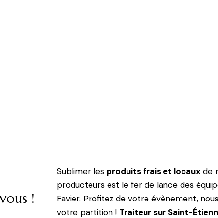
..
s ou
epuis 18
Sublimer les
produits frais et locaux
de n
producteurs est le fer de lance des équip
vous !
Favier. Profitez de votre évènement, no
votre partition !
Traiteur sur Saint-Étien