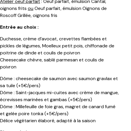
Atelier oeuf parfait
: Oeuf parfait, émulsion Cantal,
oignons frits
ou
Oeuf parfait, émulsion Oignons de
Roscoff Grillée, oignons fris
Entrée au choix :
Duchesse, crème d’avocat, crevettes flambées et
pickles de légumes, Moelleux petit pois, chiffonade de
poitrine de dinde et coulis de poivron
Cheesecake chèvre, sablé parmesan et coulis de
poivron
Dôme : cheesecake de saumon avec saumon gravlax et
sa tuile (+5€/pers)
Dôme : Saint-jacques mi-cuites avec crème de mangue,
écrevisses marinées et gambas (+5€/pers)
Dôme : Millefeuille de foie gras, magret de canard fumé
et gelée poire tonka (+5€/pers)
Délice végétarien élaboré, adapté à la saison