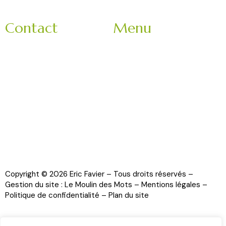
Contact
Menu
3 Impasse Bachelard
Accueil
42150 La Ricamarie
Mariage
Rhone-Alpes
Entreprise
France
Evènement
9h-18h
Nos partenaires
Veuillez nous contacter
La brigade
en matinée :
Contact
06 11 78 62 52
Copyright © 2026 Eric Favier – Tous droits réservés –
Gestion du site :
Le Moulin des Mots
–
Mentions légales
–
Politique de confidentialité
–
Plan du site