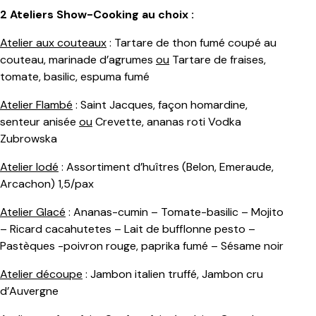
2 Ateliers Show-Cooking au choix :
Atelier aux couteaux
: Tartare de thon fumé coupé au
couteau, marinade d’agrumes
ou
Tartare de fraises,
tomate, basilic, espuma fumé
Atelier Flambé
: Saint Jacques, façon homardine,
senteur anisée
ou
Crevette, ananas roti Vodka
Zubrowska
Atelier Iodé
: Assortiment d’huîtres (Belon, Emeraude,
Arcachon) 1,5/pax
Atelier Glacé
: Ananas-cumin – Tomate-basilic – Mojito
– Ricard cacahutetes – Lait de bufflonne pesto –
Pastèques -poivron rouge, paprika fumé – Sésame noir
Atelier découpe
: Jambon italien truffé, Jambon cru
d’Auvergne