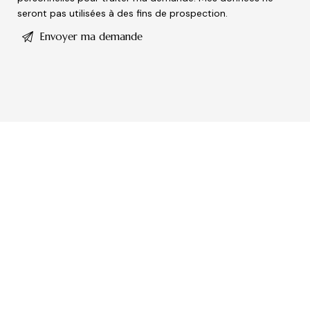
seront pas utilisées à des fins de prospection.
e
a
s
e
l
e
a
v
e
t
h
i
s
f
i
e
l
d