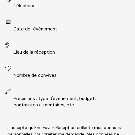
P
J'accepte qu'Eric Favier Réception collecte mes données
l
personnelles pour traiter ma demande. Mes données ne