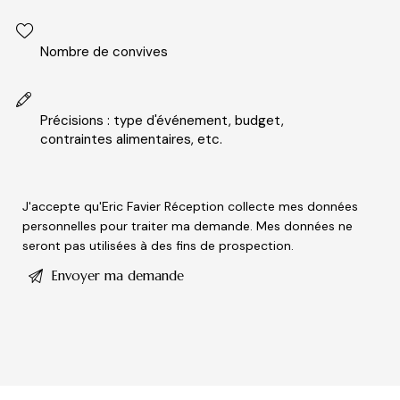
P
J'accepte qu'Eric Favier Réception collecte mes données
l
personnelles pour traiter ma demande. Mes données ne
seront pas utilisées à des fins de prospection.
e
a
s
e
l
e
a
v