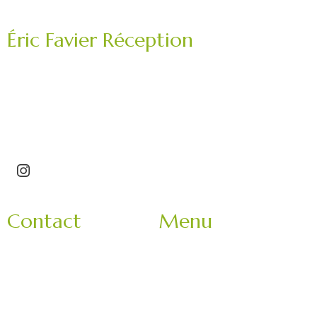
Éric Favier Réception
Traiteur mariage, réception privée, événement
professionnel.
Saint-Étienne – Roannais – Loire (42) – Haute-Loire
(43)
Contact
Menu
3 Impasse Bachelard
Accueil
42150 La Ricamarie
Mariage
Rhone-Alpes
Entreprise
France
Evènement