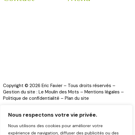
3 Impasse Bachelard
Accueil
42150 La Ricamarie
Mariage
Rhone-Alpes
Entreprise
France
Evènement
9h-18h
Nos partenaires
Veuillez nous contacter
La brigade
en matinée :
Contact
06 11 78 62 52
Copyright © 2026 Eric Favier – Tous droits réservés –
Gestion du site :
Le Moulin des Mots
–
Mentions légales
–
Politique de confidentialité
–
Plan du site
Nous respectons votre vie privée.
Nous utilisons des cookies pour améliorer votre
expérience de navigation, diffuser des publicités ou des