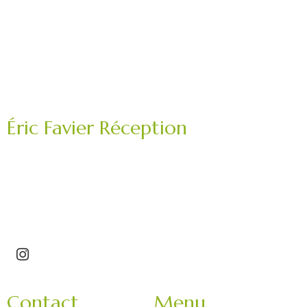
Éric Favier Réception
Traiteur mariage, réception privée, événement
professionnel.
Saint-Étienne – Roannais – Loire (42) – Haute-Loire
(43)
Contact
Menu