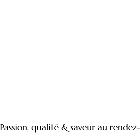
EST UN ART.
ÉRIC FAVIER RÉCEPTION : Mariages, événements privé
professionnels : nous saurons répondre à vos envies. D
ans, un chef et une équipe passionnés à votre service.
Passion, qualité & saveur au rendez-