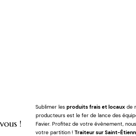
..
s ou
epuis 18
Sublimer les
produits frais et locaux
de n
producteurs est le fer de lance des équip
vous !
Favier. Profitez de votre évènement, no
votre partition !
Traiteur sur Saint-Étien