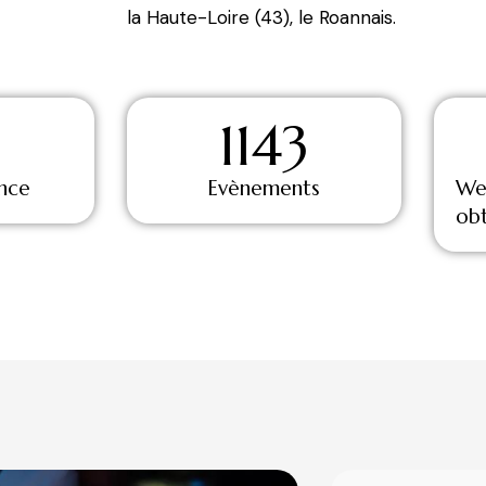
la Haute-Loire (43), le Roannais.
1143
ence
Evènements
We
ob