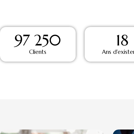
97 250
18
Clients
Ans d'exist