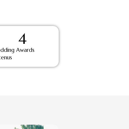
4
dding Awards
tenus