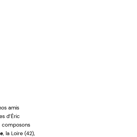
os amis
es d’Éric
us composons
ne
, la Loire (42),