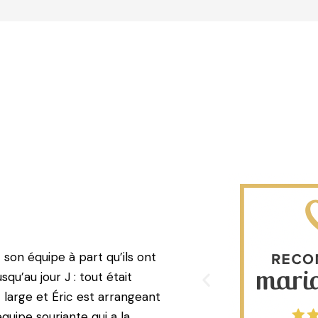
 son équipe à part qu’ils ont
qu’au jour J : tout était
t large et Éric est arrangeant
quipe souriante qui a la