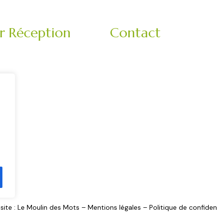
er Réception
Contact
ge, réception privée,
3 Impasse Bachelard
fessionnel.
42150 La Ricamarie
Rhone-Alpes
– Roannais – Loire (42) –
France
3)
9h-18h
Veuillez nous contacter en
matinée :
06 11 78 62 52
site :
Le Moulin des Mots
–
Mentions légales
–
Politique de confident