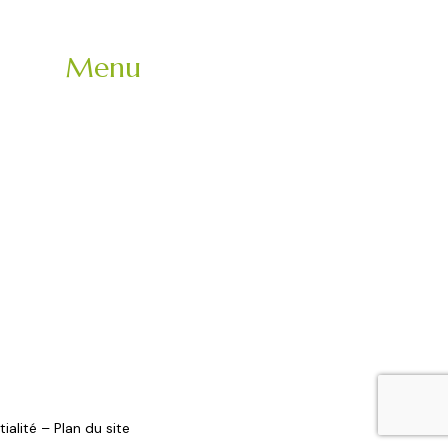
Menu
Accueil
Mariage
Entreprise
Evènement
Nos partenaires
La brigade
Contact
ialité
–
Plan du site