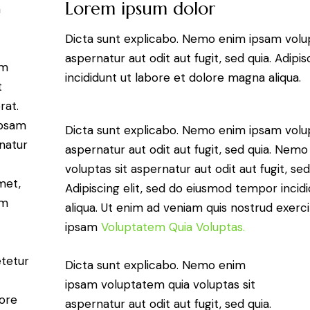
Lorem ipsum dolor
a
Dicta sunt explicabo. Nemo enim ipsam volup
aspernatur aut odit aut fugit, sed quia. Adip
am
incididunt ut labore et dolore magna aliqua.
t
rat.
ipsam
Dicta sunt explicabo. Nemo enim ipsam volup
natur
aspernatur aut odit aut fugit, sed quia. Ne
voluptas sit aspernatur aut odit aut fugit, sed
met,
Adipiscing elit, sed do eiusmod tempor incid
am
aliqua. Ut enim ad veniam quis nostrud exer
ipsam
Voluptatem Quia Voluptas.
etetur
Dicta sunt explicabo. Nemo enim
ipsam voluptatem quia voluptas sit
ore
aspernatur aut odit aut fugit, sed quia.