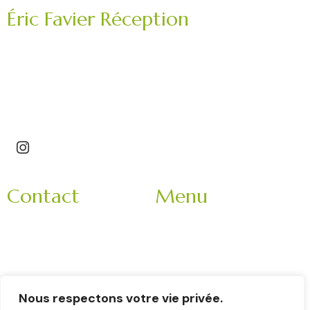
Éric Favier Réception
Traiteur mariage, réception privée, événement
professionnel.
Saint-Étienne – Roannais – Loire (42) – Haute-Loire
(43)
Contact
Menu
3 Impasse Bachelard
Accueil
42150 La Ricamarie
Mariage
Rhone-Alpes
Entreprise
France
Evènement
9h-18h
Nous respectons votre vie privée.
Nos partenaires