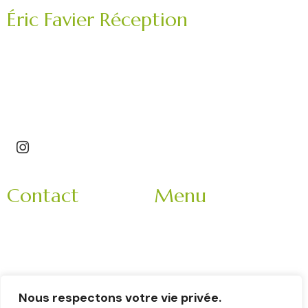
Éric Favier Réception
Traiteur mariage, réception privée, événement
professionnel.
Saint-Étienne – Roannais – Loire (42) – Haute-Loire
(43)
Contact
Menu
3 Impasse Bachelard
Accueil
42150 La Ricamarie
Mariage
Rhone-Alpes
Entreprise
France
Evènement
9h-18h
Nous respectons votre vie privée.