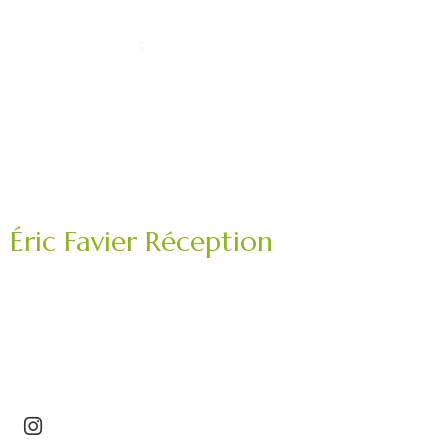
Éric Favier Réception
Traiteur mariage, réception privée, événement
professionnel.
Saint-Étienne – Roannais – Loire (42) – Haute-Loire
(43)