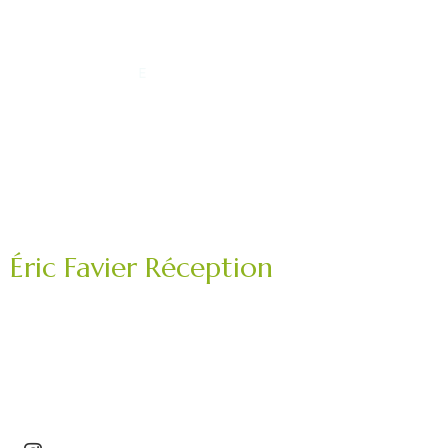
Éric Favier Réception
Traiteur mariage, réception privée, événement
professionnel.
Saint-Étienne – Roannais – Loire (42) – Haute-Loire
(43)