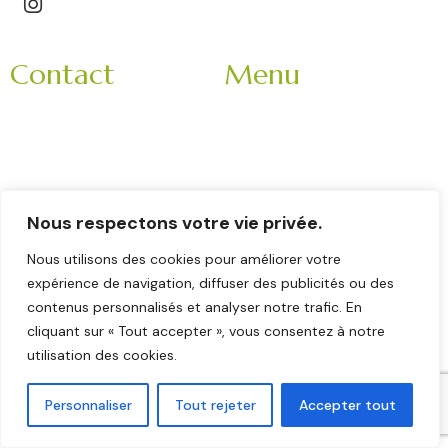
Contact
Menu
3 Impasse Bachelard
Accueil
42150 La Ricamarie
Mariage
Rhone-Alpes
Entreprise
France
Evènement
9h-18h
Nous respectons votre vie privée.
Nos partenaires
Veuillez nous contacter
Nous utilisons des cookies pour améliorer votre
La brigade
en matinée :
expérience de navigation, diffuser des publicités ou des
Contact
contenus personnalisés et analyser notre trafic. En
06 11 78 62 52
cliquant sur « Tout accepter », vous consentez à notre
utilisation des cookies.
Copyright © 2026 Eric Favier – Tous droits réservés –
Gestion du site :
Le Moulin des Mots
–
Mentions légales
–
Personnaliser
Tout rejeter
Accepter tout
Politique de confidentialité
–
Plan du site