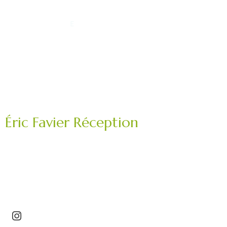
Éric Favier Réception
Traiteur mariage, réception privée, événement
professionnel.
Saint-Étienne – Roannais – Loire (42) – Haute-Loire
(43)