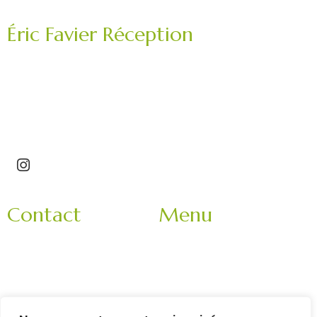
Éric Favier Réception
Traiteur mariage, réception privée, événement
professionnel.
Saint-Étienne – Roannais – Loire (42) – Haute-Loire
(43)
Contact
Menu
3 Impasse Bachelard
Accueil
42150 La Ricamarie
Mariage
Rhone-Alpes
Entreprise
France
Evènement
9h-18h