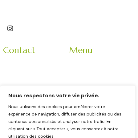
Saint-Étienne – Roannais – Loire (42) – Haute-Loire
(43)
Contact
Menu
3 Impasse Bachelard
Accueil
42150 La Ricamarie
Mariage
Rhone-Alpes
Entreprise
France
Evènement
9h-18h
Nous respectons votre vie privée.
Nos partenaires
Veuillez nous contacter
Nous utilisons des cookies pour améliorer votre
La brigade
en matinée :
expérience de navigation, diffuser des publicités ou des
Contact
contenus personnalisés et analyser notre trafic. En
06 11 78 62 52
cliquant sur « Tout accepter », vous consentez à notre
utilisation des cookies.