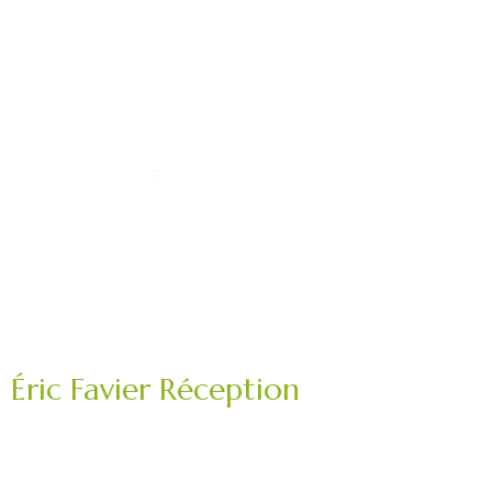
Éric Favier Réception
Traiteur mariage, réception privée, événement
professionnel.