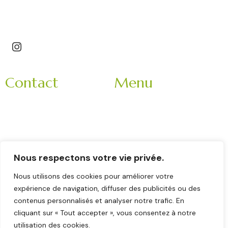
Saint-Étienne – Roannais – Loire (42) – Haute-Loire
(43)
Contact
Menu
3 Impasse Bachelard
Accueil
42150 La Ricamarie
Mariage
Rhone-Alpes
Entreprise
France
Evènement
9h-18h
Nous respectons votre vie privée.
Nos partenaires
Veuillez nous contacter
Nous utilisons des cookies pour améliorer votre
La brigade
en matinée :
expérience de navigation, diffuser des publicités ou des
Contact
contenus personnalisés et analyser notre trafic. En
06 11 78 62 52
cliquant sur « Tout accepter », vous consentez à notre
utilisation des cookies.