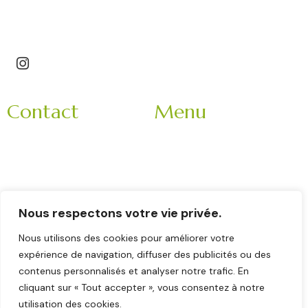
Saint-Étienne – Roannais – Loire (42) – Haute-Loire
(43)
Contact
Menu
3 Impasse Bachelard
Accueil
42150 La Ricamarie
Mariage
Rhone-Alpes
Entreprise
France
Evènement
9h-18h
Nous respectons votre vie privée.
Nos partenaires
Veuillez nous contacter
Nous utilisons des cookies pour améliorer votre
La brigade
en matinée :
expérience de navigation, diffuser des publicités ou des
Contact
contenus personnalisés et analyser notre trafic. En
06 11 78 62 52
cliquant sur « Tout accepter », vous consentez à notre
utilisation des cookies.