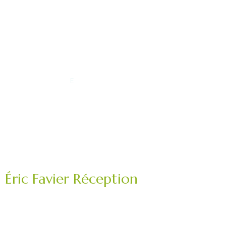
Éric Favier Réception
Traiteur mariage, réception privée, événement
professionnel.