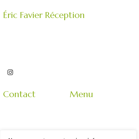
Éric Favier Réception
Traiteur mariage, réception privée, événement
professionnel.
Saint-Étienne – Roannais – Loire (42) – Haute-Loire
(43)
Contact
Menu
3 Impasse Bachelard
Accueil
42150 La Ricamarie
Mariage
Rhone-Alpes
Entreprise
France
Evènement
9h-18h