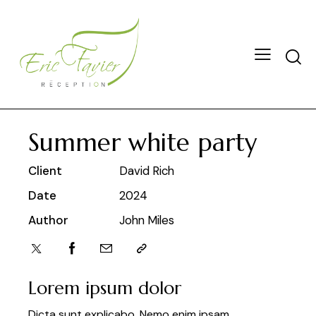
Summer white party
Client
David Rich
Date
2024
Author
John Miles
Lorem ipsum dolor
Dicta sunt explicabo. Nemo enim ipsam