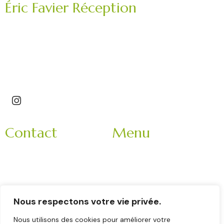
Éric Favier Réception
Traiteur mariage, réception privée, événement
professionnel.
Saint-Étienne – Roannais – Loire (42) – Haute-Loire
(43)
Contact
Menu
3 Impasse Bachelard
Accueil
42150 La Ricamarie
Mariage
Rhone-Alpes
Entreprise
France
Evènement
Nous respectons votre vie privée.
9h-18h
Nos partenaires
Veuillez nous contacter
Nous utilisons des cookies pour améliorer votre