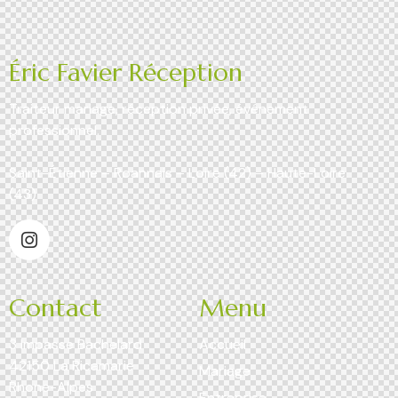
Éric Favier Réception
Traiteur mariage, réception privée, événement
professionnel.
Saint-Étienne – Roannais – Loire (42) – Haute-Loire
(43)
Contact
Menu
3 Impasse Bachelard
Accueil
42150 La Ricamarie
Mariage
Rhone-Alpes
Entreprise